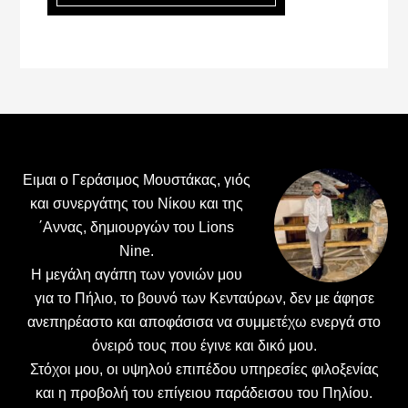
Footer
Ειμαι ο Γεράσιμος Μουστάκας, γιός
και συνεργάτης του Νίκου και της
΄Αννας, δημιουργών του Lions
Nine.
H μεγάλη αγάπη των γονιών μου
για το Πήλιο, το βουνό των Κενταύρων, δεν με άφησε
ανεπηρέαστο και αποφάσισα να συμμετέχω ενεργά στο
όνειρό τους που έγινε και δικό μου.
Στόχοι μου, οι υψηλού επιπέδου υπηρεσίες φιλοξενίας
και η προβολή του επίγειου παράδεισου του Πηλίου.