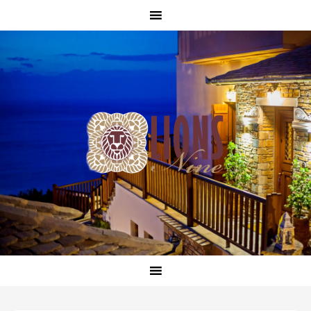
Skip
Skip
Skip
Skip
to
to
to
to
primary
main
primary
footer
navigation
content
sidebar