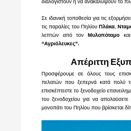
διαλογιστούν ή να ανακαλύψουν το πλ
Σε ιδανική τοποθεσία για τις εξορμήσ
τις παραλίες του Πηλίου
Πλάκα
,
Νταμ
λεπτών από τον
Μυλοπόταμο
και
“Αγριόλευκες”.
Απέριττη Εξυ
Προσφέρουμε σε όλους τους επισκ
πελατών που ξεπερνά κατά πολύ τα
επισκέπτεστε το ξενοδοχείο επανειλημ
του ξενοδοχείου για να απολαύσετε 
μονοπάτι του Πηλίου που βρίσκεται δί