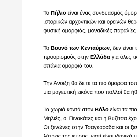
Το
Πήλιο
είναι ένας συνδυασμός όμο
ιστορικών αρχοντικών και ορεινών θερ
φυσική ομορφιάς, μοναδικές παραλίες κ
Το
Βουνό των Κενταύρων
, δεν είναι
προορισμούς στην
Ελλάδα
για όλες τ
σπάνια ομορφιά του.
Την Άνοιξη θα δείτε τα πιο όμορφα το
μια μαγευτική εικόνα που πολλοί θα ή
Τα χωριά κοντά στον
Βόλο
είναι τα πι
Μηλιές, οι Πινακάτες και η Βυζίτσα έχ
Οι ξενώνες στην Τσαγκαράδα και οι
ξε
λάτρεις της φύσης, γιατί είναι ιδανικά