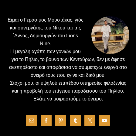
Footer
Ειμαι ο Γεράσιμος Μουστάκας, γιός
και συνεργάτης του Νίκου και της
΄Αννας, δημιουργών του Lions
Nine.
H μεγάλη αγάπη των γονιών μου
για το Πήλιο, το βουνό των Κενταύρων, δεν με άφησε
ανεπηρέαστο και αποφάσισα να συμμετέχω ενεργά στο
όνειρό τους που έγινε και δικό μου.
Στόχοι μου, οι υψηλού επιπέδου υπηρεσίες φιλοξενίας
και η προβολή του επίγειου παράδεισου του Πηλίου.
Ελάτε να μοιραστούμε το όνειρο.