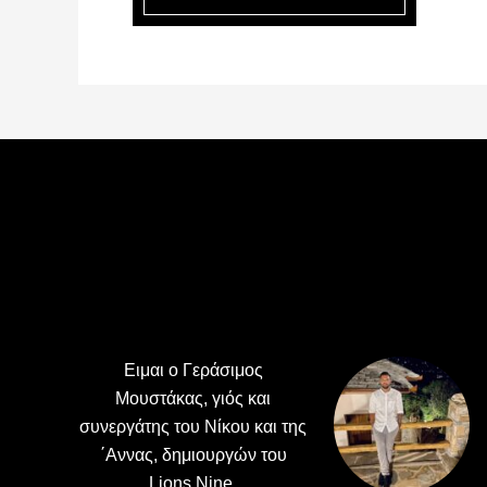
Footer
Ειμαι ο Γεράσιμος
Μουστάκας, γιός και
συνεργάτης του Νίκου και της
΄Αννας, δημιουργών του
Lions Nine.