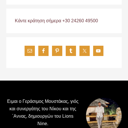
Κάντε κράτηση σήμερα +30 24260 49500
Footer
Ειμαι ο Γεράσιμος Μουστάκας, γιός
και συνεργάτης του Νίκου και της
΄Αννας, δημιουργών του Lions
Nine.