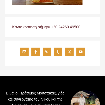
Κάντε κράτηση σήμερα +30 24260 49500
Footer
Ειμαι ο Γεράσιμος Μουστάκας, γιός
και συνεργάτης του Νίκου και της