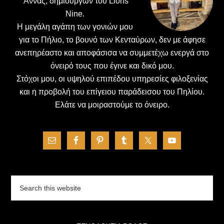
΄Αννας, δημιουργών του Lions
Nine.
H μεγάλη αγάπη των γονιών μου
για το Πήλιο, το βουνό των Κενταύρων, δεν με άφησε
ανεπηρέαστο και αποφάσισα να συμμετέχω ενεργά στο
όνειρό τους που έγινε και δικό μου.
Στόχοι μου, οι υψηλού επιπέδου υπηρεσίες φιλοξενίας
και η προβολή του επίγειου παράδεισου του Πηλίου.
Ελάτε να μοιραστούμε το όνειρο.
Search
this
website