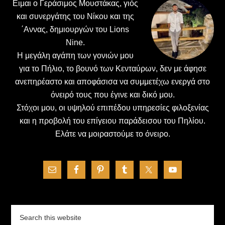
Ειμαι ο Γεράσιμος Μουστάκας, γιός
και συνεργάτης του Νίκου και της
΄Αννας, δημιουργών του Lions
Nine.
H μεγάλη αγάπη των γονιών μου
για το Πήλιο, το βουνό των Κενταύρων, δεν με άφησε
ανεπηρέαστο και αποφάσισα να συμμετέχω ενεργά στο
όνειρό τους που έγινε και δικό μου.
Στόχοι μου, οι υψηλού επιπέδου υπηρεσίες φιλοξενίας
και η προβολή του επίγειου παράδεισου του Πηλίου.
Ελάτε να μοιραστούμε το όνειρο.
Search
this