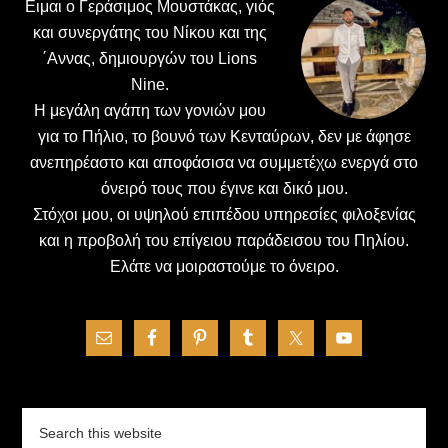
Ειμαι ο Γεράσιμος Μουστάκας, γιός
και συνεργάτης του Νίκου και της
΄Αννας, δημιουργών του Lions
Nine.
H μεγάλη αγάπη των γονιών μου
για το Πήλιο, το βουνό των Κενταύρων, δεν με άφησε
ανεπηρέαστο και αποφάσισα να συμμετέχω ενεργά στο
όνειρό τους που έγινε και δικό μου.
Στόχοι μου, οι υψηλού επιπέδου υπηρεσίες φιλοξενίας
και η προβολή του επίγειου παράδεισου του Πηλίου.
Ελάτε να μοιραστούμε το όνειρο.
Search
this