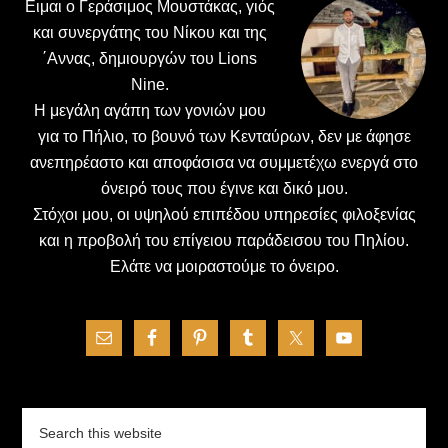
Ειμαι ο Γεράσιμος Μουστάκας, γιός
και συνεργάτης του Νίκου και της
΄Αννας, δημιουργών του Lions
Nine.
H μεγάλη αγάπη των γονιών μου
για το Πήλιο, το βουνό των Κενταύρων, δεν με άφησε
ανεπηρέαστο και αποφάσισα να συμμετέχω ενεργά στο
όνειρό τους που έγινε και δικό μου.
Στόχοι μου, οι υψηλού επιπέδου υπηρεσίες φιλοξενίας
και η προβολή του επίγειου παράδεισου του Πηλίου.
Ελάτε να μοιραστούμε το όνειρο.
Search
this