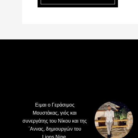
Footer
Ειμαι ο Γεράσιμος
Μουστάκας, γιός και
συνεργάτης του Νίκου και της
΄Αννας, δημιουργών του
Lions Nine.