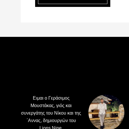
Footer
Ειμαι ο Γεράσιμος
Μουστάκας, γιός και
συνεργάτης του Νίκου και της
΄Αννας, δημιουργών του
Lions Nine.