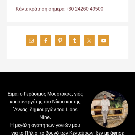
Κάντε κράτηση σήμερα +30 24260 49500
Footer
Ειμαι ο Γεράσιμος Μουστάκας, γιός
και συνεργάτης του Νίκου και της
΄Αννας, δημιουργών του Lions
Nine.
H μεγάλη αγάπη των γονιών μου
για το Πήλιο, το βουνό των Κενταύρων, δεν με άφησε