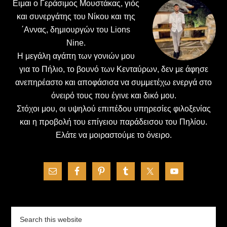
Ειμαι ο Γεράσιμος Μουστάκας, γιός
και συνεργάτης του Νίκου και της
΄Αννας, δημιουργών του Lions
Nine.
H μεγάλη αγάπη των γονιών μου
για το Πήλιο, το βουνό των Κενταύρων, δεν με άφησε
ανεπηρέαστο και αποφάσισα να συμμετέχω ενεργά στο
όνειρό τους που έγινε και δικό μου.
Στόχοι μου, οι υψηλού επιπέδου υπηρεσίες φιλοξενίας
και η προβολή του επίγειου παράδεισου του Πηλίου.
Ελάτε να μοιραστούμε το όνειρο.
Search
this