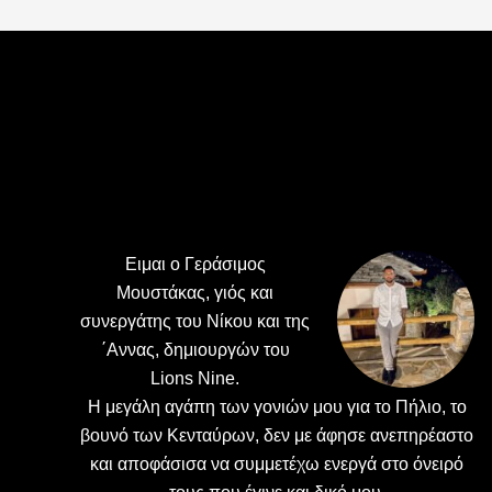
Footer
Ειμαι ο Γεράσιμος
Μουστάκας, γιός και
συνεργάτης του Νίκου και της
΄Αννας, δημιουργών του
Lions Nine.
H μεγάλη αγάπη των γονιών μου για το Πήλιο, το
βουνό των Κενταύρων, δεν με άφησε ανεπηρέαστο
και αποφάσισα να συμμετέχω ενεργά στο όνειρό