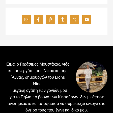
Footer
Ειμαι ο Γεράσιμος Μουστάκας, γιός
και συνεργάτης του Νίκου και της
΄Αννας, δημιουργών του Lions
Nine.
H μεγάλη αγάπη των γονιών μου
για το Πήλιο, το βουνό των Κενταύρων, δεν με άφησε
ανεπηρέαστο και αποφάσισα να συμμετέχω ενεργά στο
όνειρό τους που έγινε και δικό μου.