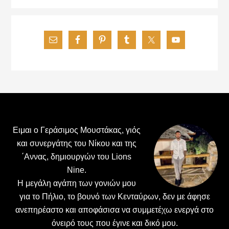
Footer
Ειμαι ο Γεράσιμος Μουστάκας, γιός
και συνεργάτης του Νίκου και της
΄Αννας, δημιουργών του Lions
Nine.
H μεγάλη αγάπη των γονιών μου
για το Πήλιο, το βουνό των Κενταύρων, δεν με άφησε
ανεπηρέαστο και αποφάσισα να συμμετέχω ενεργά στο
όνειρό τους που έγινε και δικό μου.