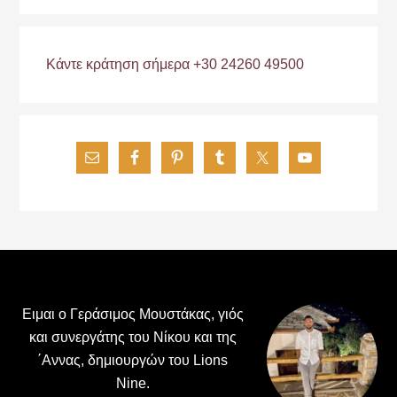
Κάντε κράτηση σήμερα +30 24260 49500
Footer
Ειμαι ο Γεράσιμος Μουστάκας, γιός
και συνεργάτης του Νίκου και της
΄Αννας, δημιουργών του Lions
Nine.