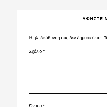
Reader
ΑΦΉΣΤΕ 
Interactions
Η ηλ. διεύθυνση σας δεν δημοσιεύεται.
Τ
Σχόλιο
*
Όνομα
*