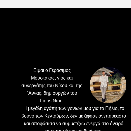
Footer
Ειμαι ο Γεράσιμος
Μουστάκας, γιός και
συνεργάτης του Νίκου και της
΄Αννας, δημιουργών του
Lions Nine.
H μεγάλη αγάπη των γονιών μου για το Πήλιο, το
βουνό των Κενταύρων, δεν με άφησε ανεπηρέαστο
και αποφάσισα να συμμετέχω ενεργά στο όνειρό