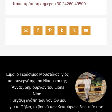
Κάντε κράτηση σήμερα +30 24260 49500
Footer
Ειμαι ο Γεράσιμος Μουστάκας, γιός
και συνεργάτης του Νίκου και της
΄Αννας, δημιουργών του Lions
Nine.
H μεγάλη αγάπη των γονιών μου
για το Πήλιο, το βουνό των Κενταύρων, δεν με άφησε