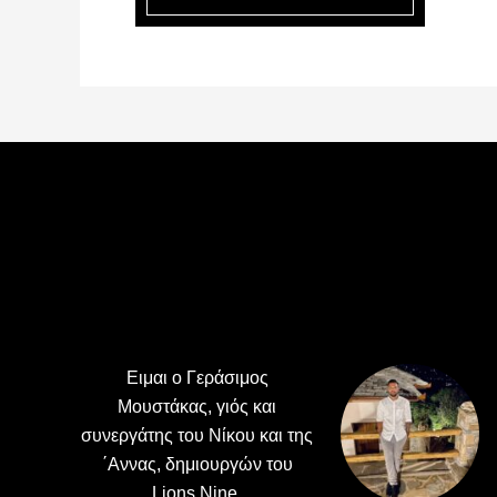
Footer
Ειμαι ο Γεράσιμος
Μουστάκας, γιός και
συνεργάτης του Νίκου και της
΄Αννας, δημιουργών του
Lions Nine.