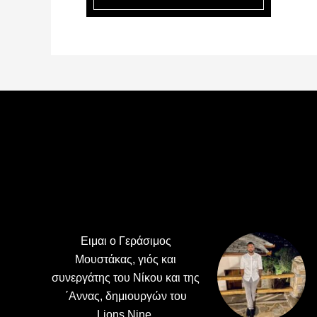
Footer
Ειμαι ο Γεράσιμος
Μουστάκας, γιός και
συνεργάτης του Νίκου και της
΄Αννας, δημιουργών του
Lions Nine.