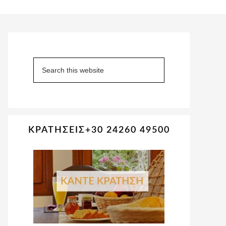
Primary
Sidebar
Search
this
website
ΚΡΑΤΗΣΕΙΣ+30 24260 49500