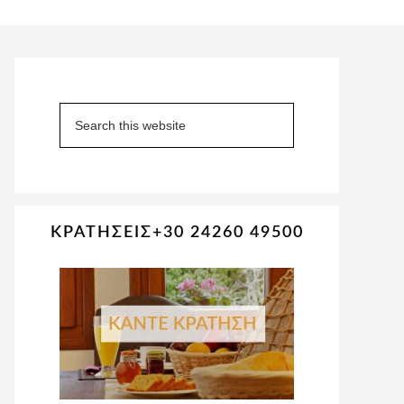
Primary
Sidebar
Search
this
website
ΚΡΑΤΗΣΕΙΣ+30 24260 49500