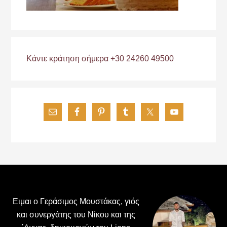
Κάντε κράτηση σήμερα +30 24260 49500
Footer
Ειμαι ο Γεράσιμος Μουστάκας, γιός
και συνεργάτης του Νίκου και της