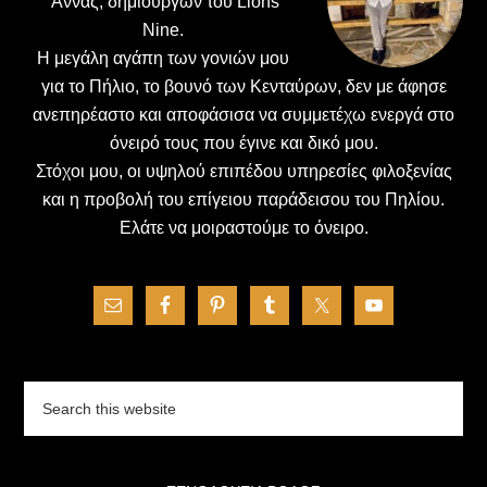
΄Αννας, δημιουργών του Lions
Nine.
H μεγάλη αγάπη των γονιών μου
για το Πήλιο, το βουνό των Κενταύρων, δεν με άφησε
ανεπηρέαστο και αποφάσισα να συμμετέχω ενεργά στο
όνειρό τους που έγινε και δικό μου.
Στόχοι μου, οι υψηλού επιπέδου υπηρεσίες φιλοξενίας
και η προβολή του επίγειου παράδεισου του Πηλίου.
Ελάτε να μοιραστούμε το όνειρο.
Search
this
website