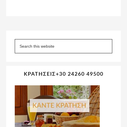
Primary
Sidebar
Search
this
website
ΚΡΑΤΗΣΕΙΣ+30 24260 49500