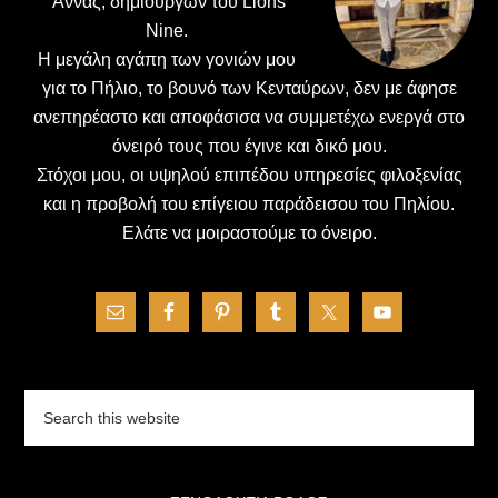
΄Αννας, δημιουργών του Lions
Nine.
H μεγάλη αγάπη των γονιών μου
για το Πήλιο, το βουνό των Κενταύρων, δεν με άφησε
ανεπηρέαστο και αποφάσισα να συμμετέχω ενεργά στο
όνειρό τους που έγινε και δικό μου.
Στόχοι μου, οι υψηλού επιπέδου υπηρεσίες φιλοξενίας
και η προβολή του επίγειου παράδεισου του Πηλίου.
Ελάτε να μοιραστούμε το όνειρο.
Search
this
website