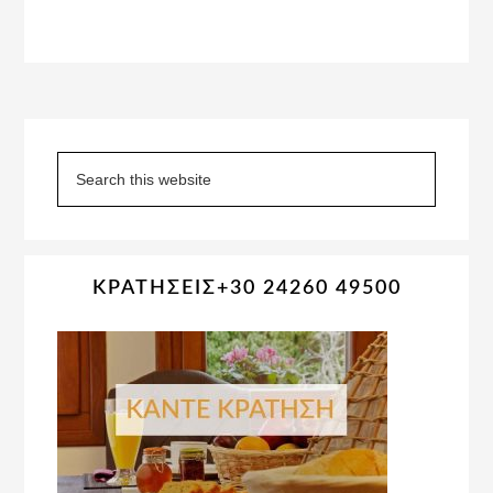
Primary
Sidebar
Search
this
website
ΚΡΑΤΗΣΕΙΣ+30 24260 49500