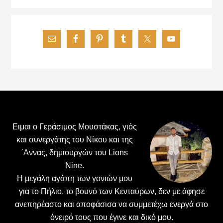
Footer
Ειμαι ο Γεράσιμος Μουστάκας, γιός
και συνεργάτης του Νίκου και της
΄Αννας, δημιουργών του Lions
Nine.
H μεγάλη αγάπη των γονιών μου
για το Πήλιο, το βουνό των Κενταύρων, δεν με άφησε
ανεπηρέαστο και αποφάσισα να συμμετέχω ενεργά στο
όνειρό τους που έγινε και δικό μου.