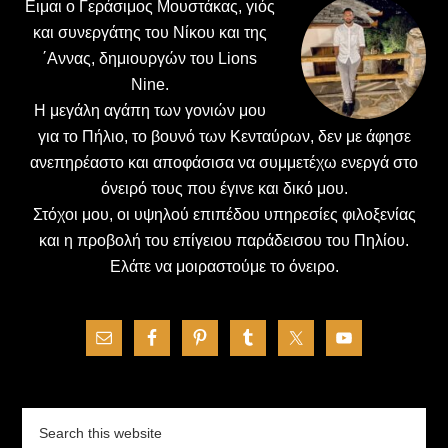
Ειμαι ο Γεράσιμος Μουστάκας, γιός
και συνεργάτης του Νίκου και της
΄Αννας, δημιουργών του Lions
Nine.
H μεγάλη αγάπη των γονιών μου
για το Πήλιο, το βουνό των Κενταύρων, δεν με άφησε
ανεπηρέαστο και αποφάσισα να συμμετέχω ενεργά στο
όνειρό τους που έγινε και δικό μου.
Στόχοι μου, οι υψηλού επιπέδου υπηρεσίες φιλοξενίας
και η προβολή του επίγειου παράδεισου του Πηλίου.
Ελάτε να μοιραστούμε το όνειρο.
Search
this