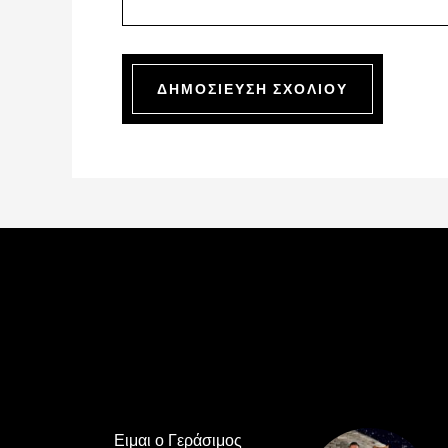
Footer
Ειμαι ο Γεράσιμος