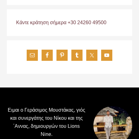
Κάντε κράτηση σήμερα +30 24260 49500
Footer
Ειμαι ο Γεράσιμος Μουστάκας, γιός
και συνεργάτης του Νίκου και της
΄Αννας, δημιουργών του Lions
Nine.