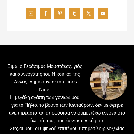
Footer
Ειμαι ο Γεράσιμος Μουστάκας, γιός
και συνεργάτης του Νίκου και της
΄Αννας, δημιουργών του Lions
Nine.
H μεγάλη αγάπη των γονιών μου
για το Πήλιο, το βουνό των Κενταύρων, δεν με άφησε
ανεπηρέαστο και αποφάσισα να συμμετέχω ενεργά στο
όνειρό τους που έγινε και δικό μου.
Στόχοι μου, οι υψηλού επιπέδου υπηρεσίες φιλοξενίας