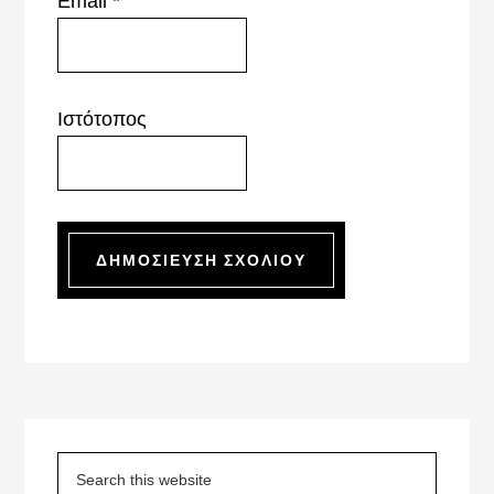
Email
*
Ιστότοπος
Primary
Sidebar
Search
this