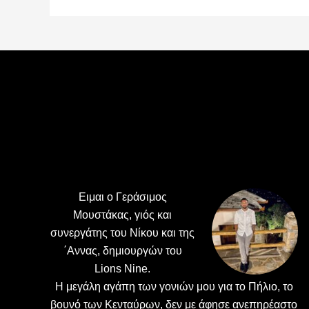
Footer
Ειμαι ο Γεράσιμος
Μουστάκας, γιός και
συνεργάτης του Νίκου και της
΄Αννας, δημιουργών του
Lions Nine.
H μεγάλη αγάπη των γονιών μου για το Πήλιο, το
βουνό των Κενταύρων, δεν με άφησε ανεπηρέαστο