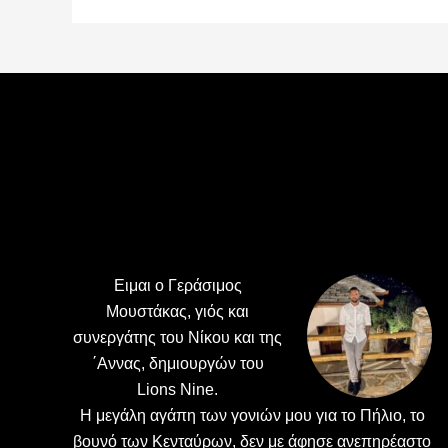
Footer
Ειμαι ο Γεράσιμος
Μουστάκας, γιός και
συνεργάτης του Νίκου και της
΄Αννας, δημιουργών του
Lions Nine.
H μεγάλη αγάπη των γονιών μου για το Πήλιο, το
βουνό των Κενταύρων, δεν με άφησε ανεπηρέαστο