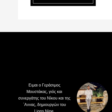
Footer
Ειμαι ο Γεράσιμος
Μουστάκας, γιός και
συνεργάτης του Νίκου και της
΄Αννας, δημιουργών του
Lions Nine.