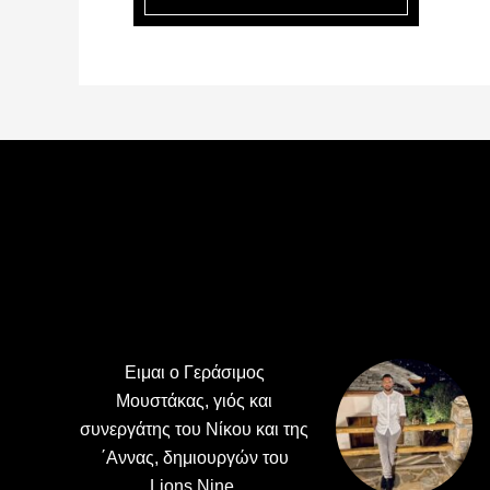
Footer
Ειμαι ο Γεράσιμος
Μουστάκας, γιός και
συνεργάτης του Νίκου και της
΄Αννας, δημιουργών του
Lions Nine.