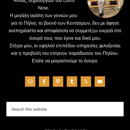
΄Αννας, δημιουργών του Lions
Nine.
H μεγάλη αγάπη των γονιών μου
για το Πήλιο, το βουνό των Κενταύρων, δεν με άφησε
ανεπηρέαστο και αποφάσισα να συμμετέχω ενεργά στο
όνειρό τους που έγινε και δικό μου.
Στόχοι μου, οι υψηλού επιπέδου υπηρεσίες φιλοξενίας
και η προβολή του επίγειου παράδεισου του Πηλίου.
Ελάτε να μοιραστούμε το όνειρο.
Search
this
website