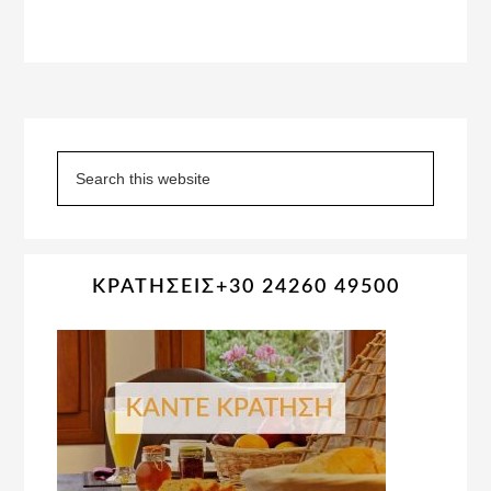
Primary
Sidebar
Search
this
website
ΚΡΑΤΗΣΕΙΣ+30 24260 49500