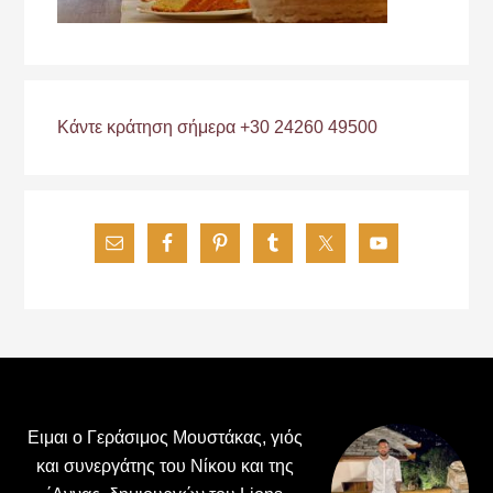
Κάντε κράτηση σήμερα +30 24260 49500
Footer
Ειμαι ο Γεράσιμος Μουστάκας, γιός
και συνεργάτης του Νίκου και της