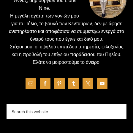
΄Αννας, δημιουργών του Lions
Nine.
H μεγάλη αγάπη των γονιών μου
για το Πήλιο, το βουνό των Κενταύρων, δεν με άφησε
ανεπηρέαστο και αποφάσισα να συμμετέχω ενεργά στο
όνειρό τους που έγινε και δικό μου.
Στόχοι μου, οι υψηλού επιπέδου υπηρεσίες φιλοξενίας
και η προβολή του επίγειου παράδεισου του Πηλίου.
Ελάτε να μοιραστούμε το όνειρο.
Search
this
website