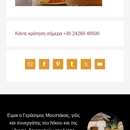
Κάντε κράτηση σήμερα +30 24260 49500
Footer
Ειμαι ο Γεράσιμος Μουστάκας, γιός
και συνεργάτης του Νίκου και της