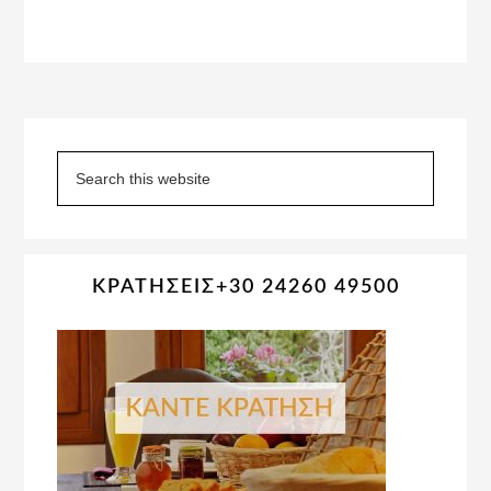
Primary
Sidebar
Search
this
website
ΚΡΑΤΗΣΕΙΣ+30 24260 49500