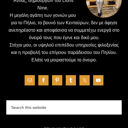
΄Αννας, δημιουργών του Lions
Nine.
H μεγάλη αγάπη των γονιών μου
για το Πήλιο, το βουνό των Κενταύρων, δεν με άφησε
ανεπηρέαστο και αποφάσισα να συμμετέχω ενεργά στο
όνειρό τους που έγινε και δικό μου.
Στόχοι μου, οι υψηλού επιπέδου υπηρεσίες φιλοξενίας
και η προβολή του επίγειου παράδεισου του Πηλίου.
Ελάτε να μοιραστούμε το όνειρο.
Search
this
website