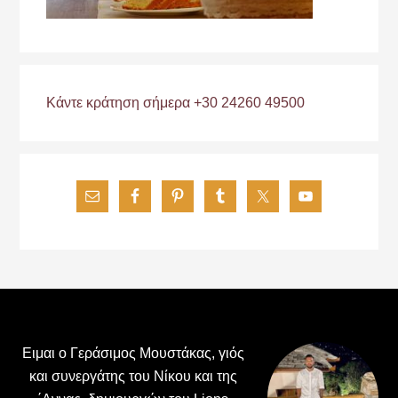
Κάντε κράτηση σήμερα +30 24260 49500
Footer
Ειμαι ο Γεράσιμος Μουστάκας, γιός
και συνεργάτης του Νίκου και της