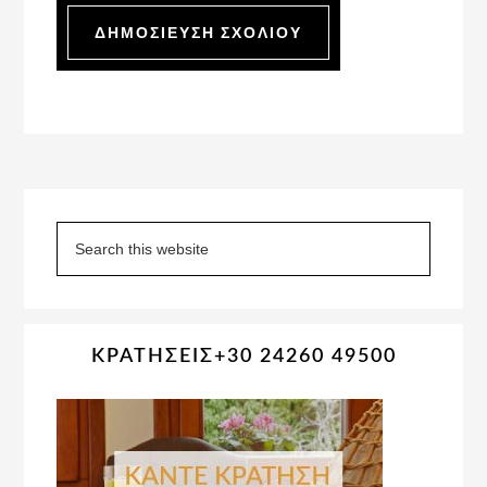
Primary
Sidebar
Search
this
website
ΚΡΑΤΗΣΕΙΣ+30 24260 49500