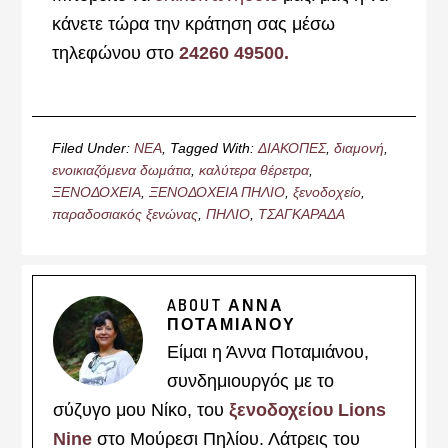
κάνετε τώρα την κράτηση σας μέσω
τηλεφώνου στο
24260 49500.
Filed Under:
ΝΕΑ
Tagged With:
ΔΙΑΚΟΠΕΣ
,
διαμονή
,
ενοικιαζόμενα δωμάτια
,
καλύτερα θέρετρα
,
ΞΕΝΟΔΟΧΕΙΑ
,
ΞΕΝΟΔΟΧΕΙΑ ΠΗΛΙΟ
,
ξενοδοχείο
,
παραδοσιακός ξενώνας
,
ΠΗΛΙΟ
,
ΤΣΑΓΚΑΡΑΔΑ
ABOUT
ΑΝΝΑ
ΠΟΤΑΜΙΑΝΟΥ
Είμαι η Άννα Ποταμιάνου,
συνδημιουργός με το
σύζυγο μου Νίκο, του
ξενοδοχείου Lions
Nine
στο Μούρεσι Πηλίου. Λάτρεις του