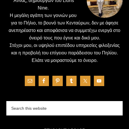
΄Αννας, δημιουργών του Lions
Nine.
H μεγάλη αγάπη των γονιών μου
για το Πήλιο, το βουνό των Κενταύρων, δεν με άφησε
ανεπηρέαστο και αποφάσισα να συμμετέχω ενεργά στο
όνειρό τους που έγινε και δικό μου.
Στόχοι μου, οι υψηλού επιπέδου υπηρεσίες φιλοξενίας
και η προβολή του επίγειου παράδεισου του Πηλίου.
Ελάτε να μοιραστούμε το όνειρο.
Search
this
website