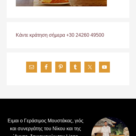
Κάντε κράτηση σήμερα +30 24260 49500
Footer
Ειμαι ο Γεράσιμος Μουστάκας, γιός
και συνεργάτης του Νίκου και της