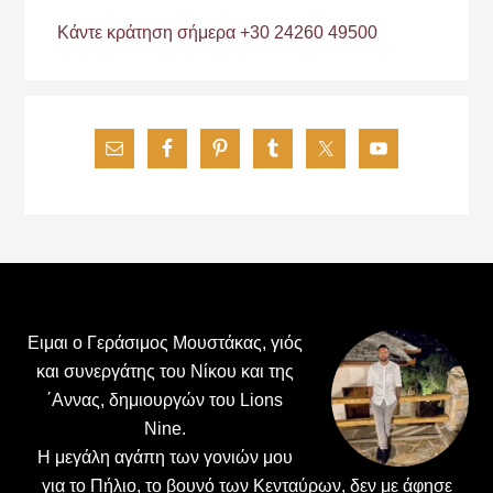
Κάντε κράτηση σήμερα +30 24260 49500
Footer
Ειμαι ο Γεράσιμος Μουστάκας, γιός
και συνεργάτης του Νίκου και της
΄Αννας, δημιουργών του Lions
Nine.
H μεγάλη αγάπη των γονιών μου
για το Πήλιο, το βουνό των Κενταύρων, δεν με άφησε