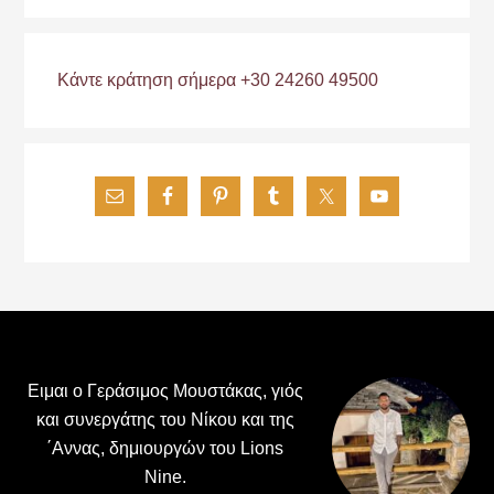
Κάντε κράτηση σήμερα +30 24260 49500
Footer
Ειμαι ο Γεράσιμος Μουστάκας, γιός
και συνεργάτης του Νίκου και της
΄Αννας, δημιουργών του Lions
Nine.