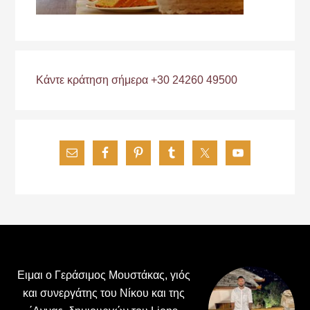
Κάντε κράτηση σήμερα +30 24260 49500
Footer
Ειμαι ο Γεράσιμος Μουστάκας, γιός
και συνεργάτης του Νίκου και της