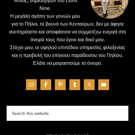
΄Αννας, δημιουργών του Lions
Nine.
H μεγάλη αγάπη των γονιών μου
για το Πήλιο, το βουνό των Κενταύρων, δεν με άφησε
ανεπηρέαστο και αποφάσισα να συμμετέχω ενεργά στο
όνειρό τους που έγινε και δικό μου.
Στόχοι μου, οι υψηλού επιπέδου υπηρεσίες φιλοξενίας
και η προβολή του επίγειου παράδεισου του Πηλίου.
Ελάτε να μοιραστούμε το όνειρο.
Search
this
website