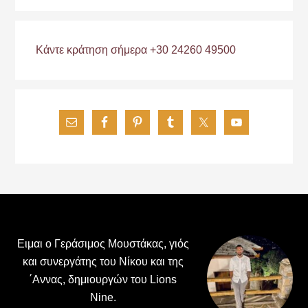
Κάντε κράτηση σήμερα +30 24260 49500
Footer
Ειμαι ο Γεράσιμος Μουστάκας, γιός
και συνεργάτης του Νίκου και της
΄Αννας, δημιουργών του Lions
Nine.