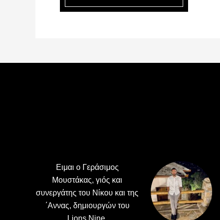
Footer
Ειμαι ο Γεράσιμος
Μουστάκας, γιός και
συνεργάτης του Νίκου και της
΄Αννας, δημιουργών του
Lions Nine.