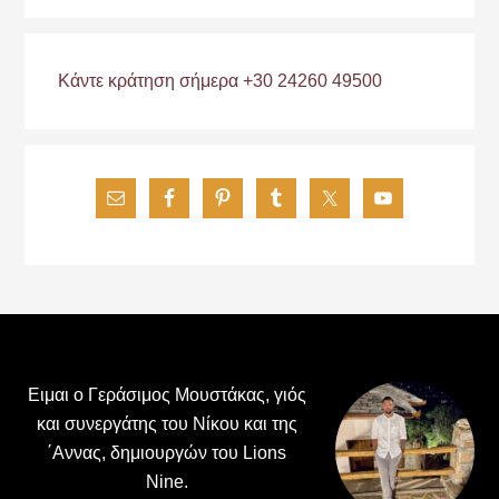
Κάντε κράτηση σήμερα +30 24260 49500
Footer
Ειμαι ο Γεράσιμος Μουστάκας, γιός
και συνεργάτης του Νίκου και της
΄Αννας, δημιουργών του Lions
Nine.