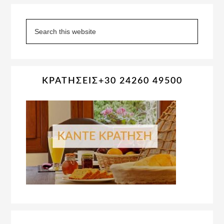
Primary
Sidebar
Search
this
website
ΚΡΑΤΗΣΕΙΣ+30 24260 49500