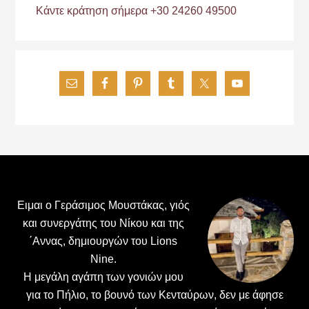
Κάντε κράτηση σήμερα +30 24260 49500
Footer
Ειμαι ο Γεράσιμος Μουστάκας, γιός
και συνεργάτης του Νίκου και της
΄Αννας, δημιουργών του Lions
Nine.
H μεγάλη αγάπη των γονιών μου
για το Πήλιο, το βουνό των Κενταύρων, δεν με άφησε