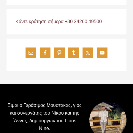
Κάντε κράτηση σήμερα +30 24260 49500
Footer
Ειμαι ο Γεράσιμος Μουστάκας, γιός
και συνεργάτης του Νίκου και της
΄Αννας, δημιουργών του Lions
Nine.