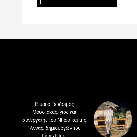
Footer
Ειμαι ο Γεράσιμος
Μουστάκας, γιός και
συνεργάτης του Νίκου και της
΄Αννας, δημιουργών του
Lions Nine.